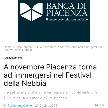
Home
Appuntamenti
A novembre Piacenza torna ad immergersi nel
Festival della Nebbia
Appuntamenti
A novembre Piacenza torna
ad immergersi nel Festival
della Nebbia
Tre settimane di libri, cinema, musica e incontri nella città
avvolta dal suo simbolo più misterioso
774
Di
Redazione Online
-
27 Ottobre 2025