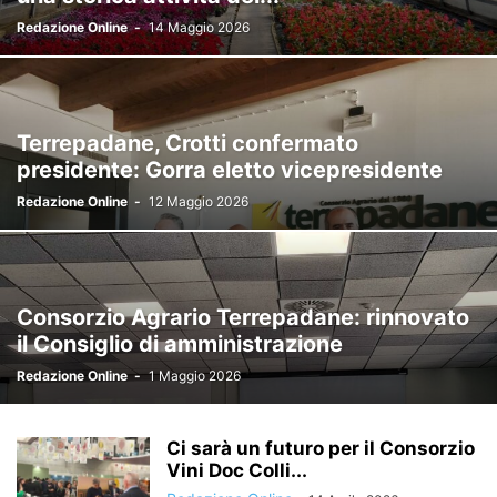
PRIMA PAGINA
PROVINCIA
RUOTE & MOTORI
SALUTE
Redazione Online
-
14 Maggio 2026
SCUOLA & UNIVERSITÀ
SINDACATI
SPORT
TECNOLOGIA
TRASPORTO
TURISMO & VIAGGI
VIDEO
Terrepadane, Crotti confermato
presidente: Gorra eletto vicepresidente
Redazione Online
-
12 Maggio 2026
Consorzio Agrario Terrepadane: rinnovato
il Consiglio di amministrazione
Redazione Online
-
1 Maggio 2026
Ci sarà un futuro per il Consorzio
Vini Doc Colli...