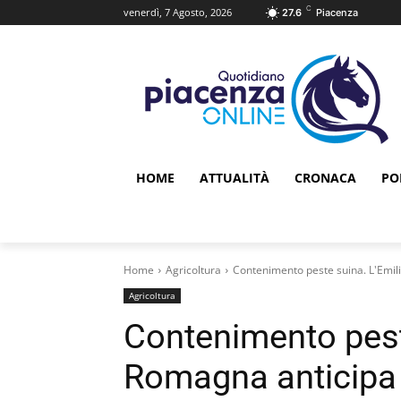
C
venerdì, 7 Agosto, 2026
27.6
Piacenza
HOME
ATTUALITÀ
CRONACA
PO
Home
Agricoltura
Contenimento peste suina. L'Emili
Agricoltura
Contenimento peste
Romagna anticipa l