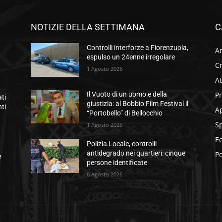
NOTIZIE DELLA SETTIMANA
C
Controlli interforze a Fiorenzuola,
Ar
espulso un 24enne irregolare
C
1 Agosto 2026
At
P
Il Vuoto di un uomo e della
ati
giustizia: al Bobbio Film Festival il
ti
A
“Portobello” di Bellocchio
S
1 Agosto 2026
E
Polizia Locale, controlli
antidegrado nei quartieri: cinque
Po
e
persone identificate
6 Agosto 2026