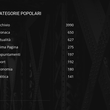
ATEGORIE POPOLARI
chivio
3990
ronaca
650
tualità
627
rima Pagina
275
ppuntamenti
197
port
192
conomia
180
litica
141