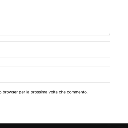
Nome:*
Email:*
Sito
Web:
sto browser per la prossima volta che commento.