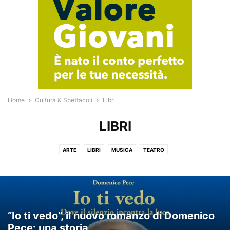
Home
Cultura & Spettacoli
Libri
LIBRI
ARTE
LIBRI
MUSICA
TEATRO
“Io ti vedo”, il nuovo romanzo di Domenico
Pece: una storia...