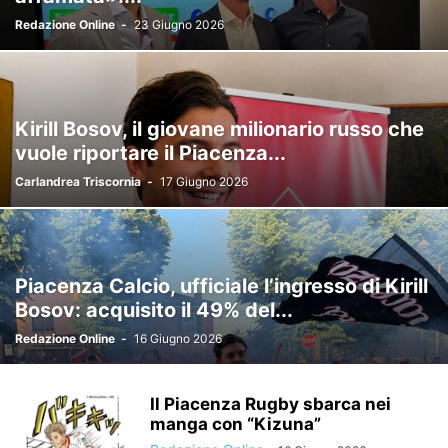
PRIMA PAGINA
PROVINCIA
RUOTE & MOTORI
SALUTE
Redazione Online
-
23 Giugno 2026
SCUOLA & UNIVERSITÀ
SINDACATI
SPORT
TECNOLOGIA
TRASPORTO
TURISMO & VIAGGI
VIDEO
Kirill Bosov, il giovane milionario russo che
vuole riportare il Piacenza...
Carlandrea Triscornia
-
17 Giugno 2026
Piacenza Calcio, ufficiale l’ingresso di Kirill
Bosov: acquisito il 49% del...
Redazione Online
-
16 Giugno 2026
Il Piacenza Rugby sbarca nei
manga con “Kizuna”