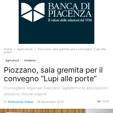
Home
Agricoltura
Piozzano, sala gremita per il convegno “Lupi alle
porte”
Agricoltura
Ambiente
Piozzano, sala gremita per il
convegno “Lupi alle porte”
Il consigliere regionale Giancarlo Tagliaferri e le associazioni
chiedono misure urgenti
1054
Di
Redazione Online
-
28 Novembre 2025