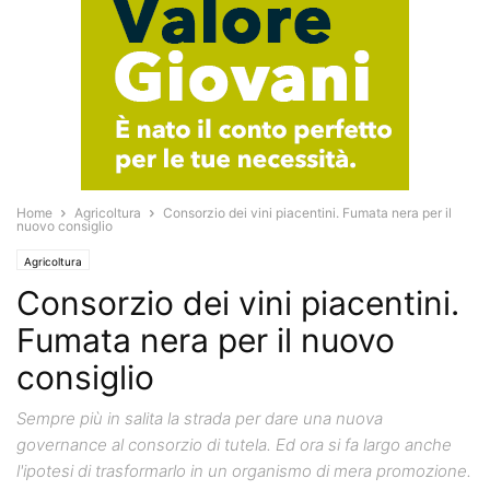
Home
Agricoltura
Consorzio dei vini piacentini. Fumata nera per il
nuovo consiglio
Agricoltura
Consorzio dei vini piacentini.
Fumata nera per il nuovo
consiglio
Sempre più in salita la strada per dare una nuova
governance al consorzio di tutela. Ed ora si fa largo anche
l'ipotesi di trasformarlo in un organismo di mera promozione.