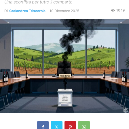
Una sconfitta per tutto il comparto
1049
Di
Carlandrea Triscornia
-
10 Dicembre 2025