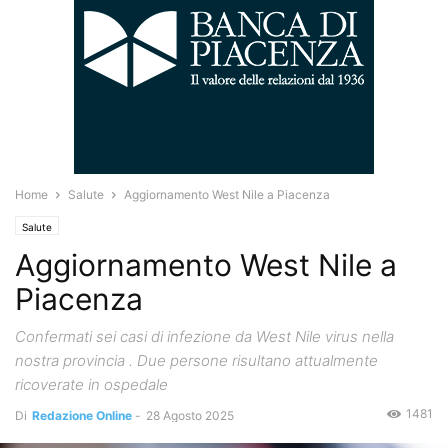
Home
Salute
Aggiornamento West Nile a Piacenza
Salute
Aggiornamento West Nile a
Piacenza
Confermati sei casi di infezione da West Nile virus nella
nostra provincia . Due persone risultano attualmente
ricoverate in ospedale
1481
Di
Redazione Online
-
28 Agosto 2025