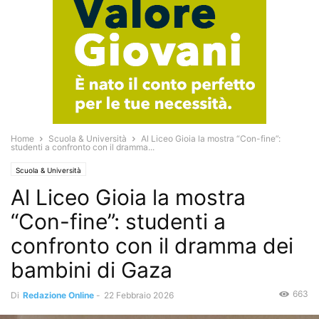
Home
Scuola & Università
Al Liceo Gioia la mostra “Con-fine”:
studenti a confronto con il dramma...
Scuola & Università
Al Liceo Gioia la mostra
“Con-fine”: studenti a
confronto con il dramma dei
bambini di Gaza
663
Di
Redazione Online
-
22 Febbraio 2026