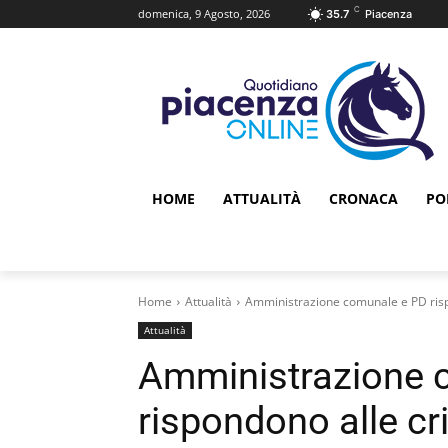
C
domenica, 9 Agosto, 2026
35.7
Piacenza
HOME
ATTUALITÀ
CRONACA
PO
Home
Attualità
Amministrazione comunale e PD rispon
Attualità
Amministrazione 
rispondono alle cri