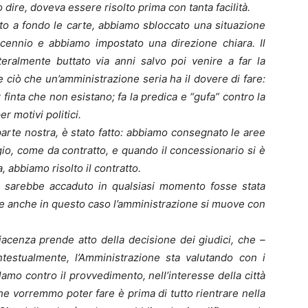
dire, doveva essere risolto prima con tanta facilità.
ato a fondo le carte, abbiamo sbloccato una situazione
cennio e abbiamo impostato una direzione chiara. Il
teralmente buttato via anni salvo poi venire a far la
 ciò che un’amministrazione seria ha il dovere di fare:
 finta che non esistano; fa la predica e “gufa” contro la
er motivi politici.
parte nostra, è stato fatto: abbiamo consegnato le aree
gio, come da contratto, e quando il concessionario si è
, abbiamo risolto il contratto.
me sarebbe accaduto in qualsiasi momento fosse stata
, e anche in questo caso l’amministrazione si muove con
iacenza prende atto della decisione dei giudici, che –
estualmente, l’Amministrazione sta valutando con i
clamo contro il provvedimento, nell’interesse della città
che vorremmo poter fare è prima di tutto rientrare nella