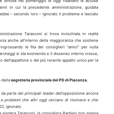
e diffuse nel pomeriggio di oggi ribaltano le accuse
 anni in cui la precedente amministrazione, guidata
avrebbe – secondo loro – ignorato il problema e lasciato
ministrazione Tarasconi si trova invischiata in realtà
cia anche all’interno della maggioranza che sostiene
ingrossando le fila dei consiglieri “amici” per nulla
rcheggi si sta evolvendo e il dissenso interno cresce,
o dell’appaltone o del più recente appalto unico per la
 della
segreteria provinciale del PD di Piacenza.
 da parte dei principali leader dell’opposizione ancora
 a problemi che altri oggi cercano di risolvere e che
22, ignorato.
 sindaca Tarasconi, la consigliera Barbieri non spiega