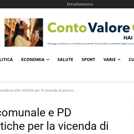
Entra/Sottoscrivi
LITICA
ECONOMIA
SALUTE
SPORT
VARIE
CU
dono alle critiche per la vicenda di piazza...
comunale e PD
tiche per la vicenda di