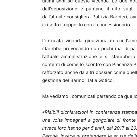
ultimi anni su questa vicenda. Le due not
dell’opposizione e puntano il dito sugli
dall’attuale consigliera Patrizia Barbieri, 
irrisolto il rapporto con il concessionario.
L’intricata vicenda giudiziaria in cui l’am
starebbe provocando non pochi mal di pan
l’attuale amministrazione e si starebbero 
contenti di come lo scontro con Piacenza Pa
rafforzato anche da altri dossier come quell
gestione del Barino, Iat e Gotico.
Ma vediamo i comunicati partendo da quello
«Risibili dichiarazioni in conferenza stampa
una volta impegnati a gongolare di fronte
invece loro hanno per 5 anni, dal 2017 al 20
Perché, invece di pretendere le scuse della