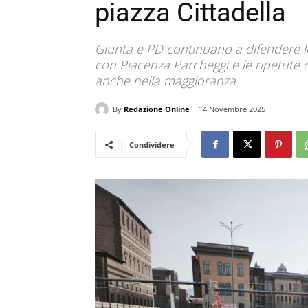
piazza Cittadella
Giunta e PD continuano a difendere le
con Piacenza Parcheggi e le ripetute 
anche nella maggioranza
By
Redazione Online
14 Novembre 2025
Condividere