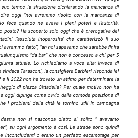
 a suo tempo la situazione dichiarando la mancanza di
 a dire oggi “noi avremmo risolto con la mancanza di
o fece quando ne aveva i pieni poteri e l’autorità.
suo posto? Ha scoperto solo oggi che è prerogativa del
tadini l’assoluta inoperosita’ che caratterizzò il suo
i avremmo fatto”, “ah noi sapevamo che sarebbe finita
 qualunquismo “da bar” che non è concesso a chi per 5
giunta attuale. Lo richiediamo a voce alta: invece di
sindaca Tarasconi, la consigliera Barbieri risponda lei
 e il 2022 non ha trovato un attimo per determinare la
cheggio di piazza Cittadella? Per quale motivo non ha
 che oggi dipinge come ovvio dalla comoda posizione di
che i problemi della città le tornino utili in campagna
 destra non si nasconda dietro al solito “ avevamo
er”, su ogni argomento è così. Le strade sono quindi
ili e inconcludenti o erano un perfetto escamotage per