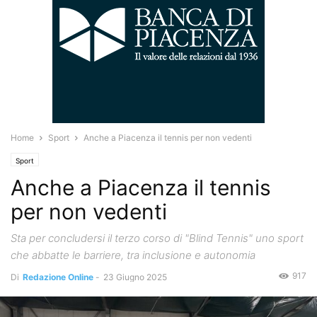
Home
Sport
Anche a Piacenza il tennis per non vedenti
Sport
Anche a Piacenza il tennis
per non vedenti
Sta per concludersi il terzo corso di "Blind Tennis" uno sport
che abbatte le barriere, tra inclusione e autonomia
917
Di
Redazione Online
-
23 Giugno 2025