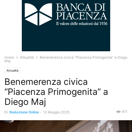
Home
Attualità
Benemerenza civica “Piacenza Primogenita” a Diego
Maj
Attualità
Benemerenza civica
“Piacenza Primogenita” a
Diego Maj
611
Di
Redazione Online
-
12 Maggio 2025