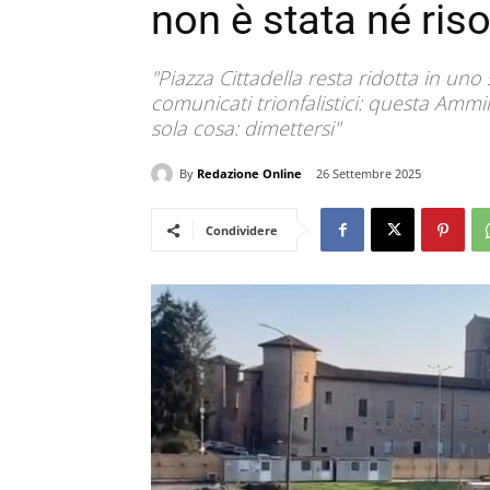
non è stata né riso
"Piazza Cittadella resta ridotta in un
comunicati trionfalistici: questa Ammi
sola cosa: dimettersi"
By
Redazione Online
26 Settembre 2025
Condividere