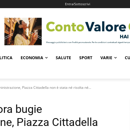
Entra/Sottoscrivi
LITICA
ECONOMIA
SALUTE
SPORT
VARIE
CU
istrazione, Piazza Cittadella non è stata né risolta né...
ora bugie
ne, Piazza Cittadella