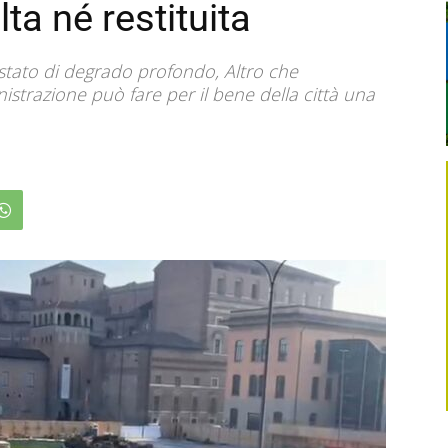
lta né restituita
o stato di degrado profondo, Altro che
nistrazione può fare per il bene della città una