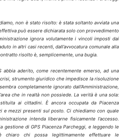
diamo, non è stato risolto: è stata soltanto avviata una
 effettiva può essere dichiarata solo con provvedimento
ministrazione ignora volutamente i vincoli imposti dai
duto in altri casi recenti, dall’avvocatura comunale alla
 contratto risolto è, semplicemente, una bugia.
GPS abbia aderito, come recentemente emerso, ad una
risi, strumento giuridico che impedisce la risoluzione
o sembra completamente ignorato dall’Amministrazione,
’area che in realtà non possiede. La verità è una sola:
estituita ai cittadini. È ancora occupata da Piacenza
zi e mezzi presenti sul posto. Ci chiediamo con quale
nistrazione intenda liberarne fisicamente l’accesso.
o la gestione di GPS Piacenza Parcheggi, e leggendo le
 è chiaro chi possa legittimamente effettuare le