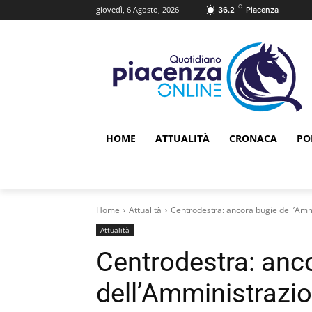
C
giovedì, 6 Agosto, 2026
36.2
Piacenza
HOME
ATTUALITÀ
CRONACA
PO
Home
Attualità
Centrodestra: ancora bugie dell’Ammin
Attualità
Centrodestra: anc
dell’Amministrazio