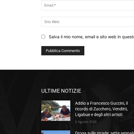
Salva il mio nome, email e sito web in que
ULTIME NOTIZIE
Addio a Francesco Guccini, il
ricordo di Zucchero, Venditti,
Ligabue e degli altri artisti
6 Agosto 2026
Droga sulle strade: sette segnal