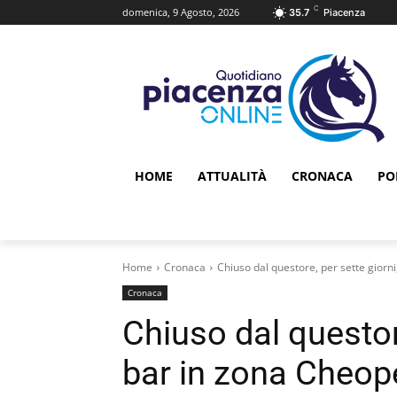
C
domenica, 9 Agosto, 2026
35.7
Piacenza
HOME
ATTUALITÀ
CRONACA
PO
Home
Cronaca
Chiuso dal questore, per sette giorn
Cronaca
Chiuso dal questore
bar in zona Cheop