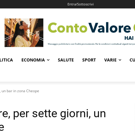
Entra/Sottoscrivi
LITICA
ECONOMIA
SALUTE
SPORT
VARIE
CU
i, un bar in zona Cheope
, per sette giorni, un
e