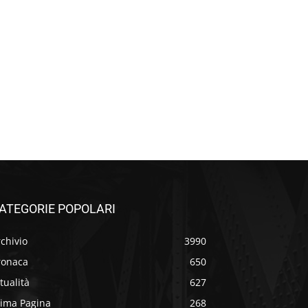
ATEGORIE POPOLARI
chivio
3990
ronaca
650
tualità
627
rima Pagina
268