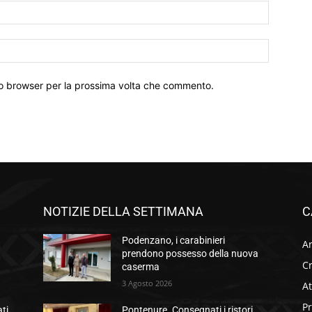
Email:*
Sito
Web:
sto browser per la prossima volta che commento.
NOTIZIE DELLA SETTIMANA
C
Podenzano, i carabinieri
Ar
prendono possesso della nuova
C
caserma
3 Agosto 2026
At
P
ati
Pontenure. Consegnati i ristori