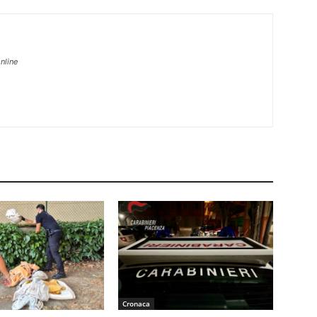
nline
Cronaca