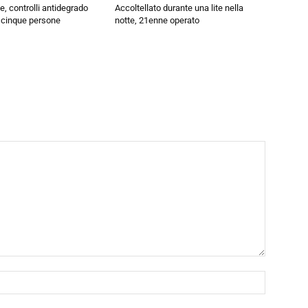
e, controlli antidegrado
Accoltellato durante una lite nella
: cinque persone
notte, 21enne operato
Nome:*