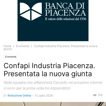
Home
Economia
Confapi Industria Piacenza. Presentata la nuova
giunta
Economia
Confapi Industria Piacenza.
Presentata la nuova giunta
Nella squadra che affiancherà Cerciello nel prossimo triennio
ci sono per la prima volta tre imprenditrici
159
Di
Redazione Online
-
3 Luglio 2026