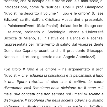
frontiera, che si occupa delle storie con la s minuscola, di
introspezione, come fa l’autrice». Così il prof. Giampaolo
Nuvolati ha descritto il volume “Il lupo e le ombre” (Ulisse
Edizioni) scritto dall’on. Cristiana Muscardini e presentato
al PalabancaEventi (Sala Panini) dall’autrice in dialogo con
il relatore, ordinario di Sociologia urbana all’Università
Bicocca di Milano, su iniziativa della Banca di Piacenza,
rappresentata per l’intervento di saluto dal vicepresidente
Domenico Capra (presenti anche il presidente Giuseppe
Nenna e il direttore generale e a.d. Angelo Antoniazzi).
«Un titolo Il lupo e le ombre
– ha argomentato il prof.
Nuvolati –
che richiama la psicologia e la psicanalisi. Il lupo
è una figura retorica: si dice che è cattivo, fa paura
diventando così l’emblema della divisione tra il bene e il
male, due concetti che non sempre noi umani riusciamo a
distinguere. Il problema che nella società odierna ci stiamo
abituando a dicotomizzare, o da una parte o dall’altra,