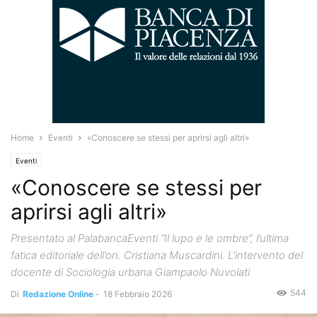
Home
Eventi
«Conoscere se stessi per aprirsi agli altri»
Eventi
«Conoscere se stessi per
aprirsi agli altri»
Presentato al PalabancaEventi “Il lupo e le ombre”, l’ultima
fatica editoriale dell’on. Cristiana Muscardini. L’intervento del
docente di Sociologia urbana Giampaolo Nuvolati
544
Di
Redazione Online
-
18 Febbraio 2026