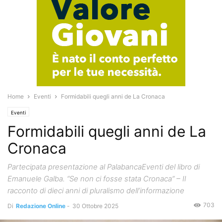
Home
Eventi
Formidabili quegli anni de La Cronaca
Eventi
Formidabili quegli anni de La
Cronaca
Partecipata presentazione al PalabancaEventi del libro di
Emanuele Galba. “Se non ci fosse stata Cronaca” – Il
racconto di dieci anni di pluralismo dell’informazione
703
Di
Redazione Online
-
30 Ottobre 2025