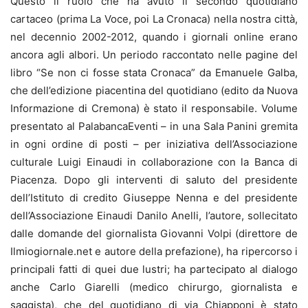
Questo il ruolo che ha avuto il secondo quotidiano
cartaceo (prima La Voce, poi La Cronaca) nella nostra città,
nel decennio 2002-2012, quando i giornali online erano
ancora agli albori. Un periodo raccontato nelle pagine del
libro “Se non ci fosse stata Cronaca” da Emanuele Galba,
che dell’edizione piacentina del quotidiano (edito da Nuova
Informazione di Cremona) è stato il responsabile. Volume
presentato al PalabancaEventi – in una Sala Panini gremita
in ogni ordine di posti – per iniziativa dell’Associazione
culturale Luigi Einaudi in collaborazione con la Banca di
Piacenza. Dopo gli interventi di saluto del presidente
dell’Istituto di credito Giuseppe Nenna e del presidente
dell’Associazione Einaudi Danilo Anelli, l’autore, sollecitato
dalle domande del giornalista Giovanni Volpi (direttore de
Ilmiogiornale.net e autore della prefazione), ha ripercorso i
principali fatti di quei due lustri; ha partecipato al dialogo
anche Carlo Giarelli (medico chirurgo, giornalista e
saggista), che del quotidiano di via Chiapponi è stato