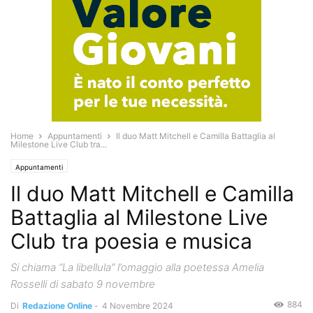
Home
Appuntamenti
Il duo Matt Mitchell e Camilla Battaglia al
Milestone Live Club tra...
Appuntamenti
Il duo Matt Mitchell e Camilla
Battaglia al Milestone Live
Club tra poesia e musica
Si chiama “La libellula” l’omaggio alla poetessa Amelia
Rosselli di sabato 9 novembre
884
Di
Redazione Online
-
4 Novembre 2024