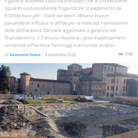
Il giudice Antonino Fazio ha precisato che la sospensione
riguarda esclusivamente l’ingiunzione di pagamento da
812mila euro per i ritardi nei lavori. Rimane invece
pienamente efficace la diffida per la mancata trasmissione
delle dichiarazioni bancarie aggiornate a garanzia del
finanziamento. Il Comune ribadisce i gravi inadempimenti
contestati a Piacenza Parcheggi e annuncia reclamo
1090
Di
Redazione Online
-
9 Settembre 2025