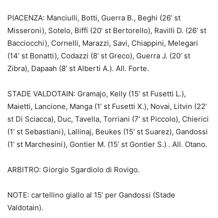
PIACENZA: Manciulli, Botti, Guerra B., Beghi (26’ st
Misseroni), Sotelo, Biffi (20’ st Bertorello), Ravilli D. (26’ st
Bacciocchi), Cornelli, Marazzi, Savi, Chiappini, Melegari
(14’ st Bonatti), Codazzi (8’ st Greco), Guerra J. (20’ st
Zibra), Dapaah (8’ st Alberti A.). All. Forte.
STADE VALDOTAIN: Gramajo, Kelly (15’ st Fusetti L.),
Maietti, Lancione, Manga (1’ st Fusetti X.), Novai, Litvin (22’
st Di Sciacca), Duc, Tavella, Torriani (7’ st Piccolo), Chierici
(1’ st Sebastiani), Lallinaj, Beukes (15’ st Suarez), Gandossi
(1’ st Marchesini), Gontier M. (15’ st Gontier S.) . All. Otano.
ARBITRO: Giorgio Sgardiolo di Rovigo.
NOTE: cartellino giallo al 15’ per Gandossi (Stade
Valdotain).