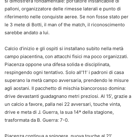
si dimostrerà fondamentale: portatore instancabile di
palloni, organizzatore delle rimesse laterali e punto di
riferimento nelle conquiste aeree. Se non fosse stato per
le 3 mete di Botti, il man of the match, il riconoscimento
sarebbe andato a lui.
Calcio d’inizio e gli ospiti si installano subito nella metà
campo piacentina, con attacchi fisici ma poco organizzati.
Piacenza oppone una difesa solida e disciplinata,
respingendo ogni tentativo. Solo all’11’ i padroni di casa
superano la metà campo avversaria, prendendo le misure
agli aostani. Il pacchetto di mischia biancorosso domina:
drive devastanti guadagnano metri preziosi. Al 15’, grazie a
un calcio a favore, palla nei 22 avversari, touche vinta,
drive e meta di J. Guerra, la sua 14ª della stagione,
trasformata da B. Guerra: 7-0.
Piacenza continua a spingere, nuova touche al 21’,