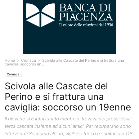
Home
Cronaca
Scivola alle Cascate del Perino e si frattura una
caviglia: soccorso un...
Cronaca
Scivola alle Cascate del
Perino e si frattura una
caviglia: soccorso un 19enne
Il giovane si è infortunato mentre si trovava nei pressi della
terza cascata insieme ad alcuni amici. Per recuperarlo sono
intervenuti Soccorso alpino, vigili del fuoco e sanitari del 118