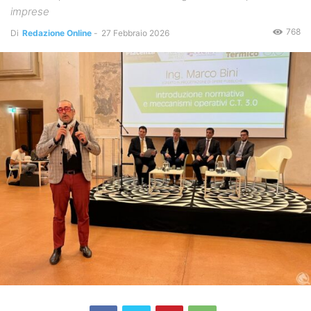
imprese
768
Di
Redazione Online
-
27 Febbraio 2026