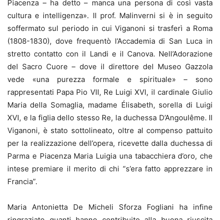
Piacenza – ha detto – manca una persona di così vasta
cultura e intelligenza». Il prof. Malinverni si è in seguito
soffermato sul periodo in cui Viganoni si trasferì a Roma
(1808-1830), dove frequentò l’Accademia di San Luca in
stretto contatto con il Landi e il Canova. Nell’Adorazione
del Sacro Cuore – dove il direttore del Museo Gazzola
vede «una purezza formale e spirituale» – sono
rappresentati Papa Pio VII, Re Luigi XVI, il cardinale Giulio
Maria della Somaglia, madame Élisabeth, sorella di Luigi
XVI, e la figlia dello stesso Re, la duchessa D’Angoulême. Il
Viganoni, è stato sottolineato, oltre al compenso pattuito
per la realizzazione dell’opera, ricevette dalla duchessa di
Parma e Piacenza Maria Luigia una tabacchiera d’oro, che
intese premiare il merito di chi “s’era fatto apprezzare in
Francia”.
Maria Antonietta De Micheli Sforza Fogliani ha infine
ringraziato quanti hanno contribuito alla buona riuscita