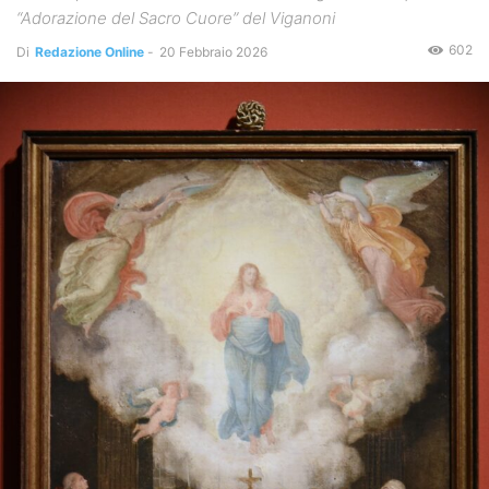
“Adorazione del Sacro Cuore” del Viganoni
602
Di
Redazione Online
-
20 Febbraio 2026