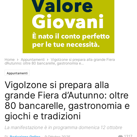
Home
Appuntamenti
Vigolzone si prepara alla grande Fiera
d’Autunno: oltre 80 bancarelle, gastronomia e...
Appuntamenti
Vigolzone si prepara alla
grande Fiera d’Autunno: oltre
80 bancarelle, gastronomia e
giochi e tradizioni
La manifestazione è in programma domenica 12 ottobre
1317
Di
Redazione Online
-
9 Ottobre 2025