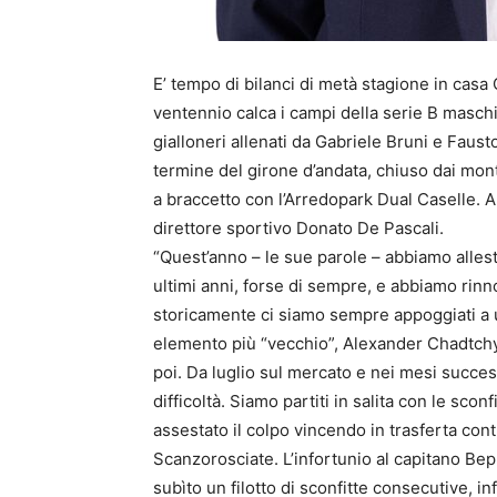
E’ tempo di bilanci di metà stagione in casa
ventennio calca i campi della serie B maschil
gialloneri allenati da Gabriele Bruni e Faus
termine del girone d’andata, chiuso dai mont
a braccetto con l’Arredopark Dual Caselle. A f
direttore sportivo Donato De Pascali.
“Quest’anno – le sue parole – abbiamo allesti
ultimi anni, forse di sempre, e abbiamo rinn
storicamente ci siamo sempre appoggiati a u
elemento più “vecchio”, Alexander Chadtchyn,
poi. Da luglio sul mercato e nei mesi succe
difficoltà. Siamo partiti in salita con le sc
assestato il colpo vincendo in trasferta cont
Scanzorosciate. L’infortunio al capitano Bep
subìto un filotto di sconfitte consecutive, inf