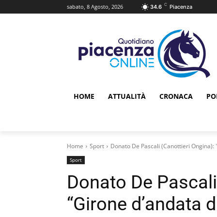
C
sabato, 8 Agosto, 2026
34.6
Piacenza
HOME
ATTUALITÀ
CRONACA
PO
Home
Sport
Donato De Pascali (Canottieri Ongina):
Sport
Donato De Pascali 
“Girone d’andata 