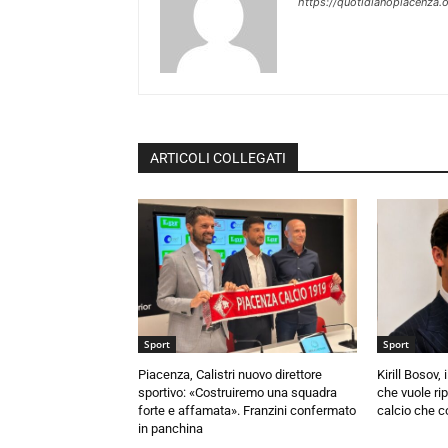
https://quotidianopiacenza.o
ARTICOLI COLLEGATI
Sport
Sport
Piacenza, Calistri nuovo direttore
Kirill Bosov,
sportivo: «Costruiremo una squadra
che vuole rip
forte e affamata». Franzini confermato
calcio che c
in panchina