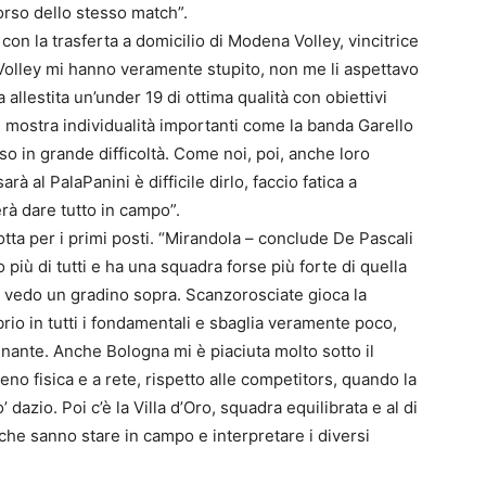
corso dello stesso match”.
o con la trasferta a domicilio di Modena Volley, vincitrice
a Volley mi hanno veramente stupito, non me li aspettavo
ta allestita un’under 19 di ottima qualità con obiettivi
in mostra individualità importanti come la banda Garello
so in grande difficoltà. Come noi, poi, anche loro
rà al PalaPanini è difficile dirlo, faccio fatica a
à dare tutto in campo”.
tta per i primi posti. “Mirandola – conclude De Pascali
 più di tutti e ha una squadra forse più forte di quella
a vedo un gradino sopra. Scanzorosciate gioca la
brio in tutti i fondamentali e sbaglia veramente poco,
ante. Anche Bologna mi è piaciuta molto sotto il
eno fisica e a rete, rispetto alle competitors, quando la
dazio. Poi c’è la Villa d’Oro, squadra equilibrata e al di
 che sanno stare in campo e interpretare i diversi