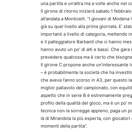
una partita e un’altra ma a volte anche nel 
Il girone di ritorno inizierà sabato 1 febbrai
all’andata a Monticelli. “I giovani di Moden
già su quel livello alla prima giornata. E’ sta
importanti a livello di categoria, mettendo 
e il palleggiatore Barbanti che ci hanno mes
hanno avuto un po’ di alti e bassi. Che gara sa
prevedere qualcosa ma è certo che bisogner
Il girone C propone anche un’interessante lo
– è probabilmente la società che ha investito
che aveva l’anno scorso in A3, per questo l
miglior pallavolo del campionato, con equili
aspetto che in serie B è estremamente pregn
profilo della qualità del gioco, ma è un po’ m
tecnica non la sorregge appieno, paga un po’ 
là di Mirandola la più esperta, con giocatori
momenti della partita”.