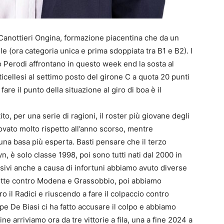
 Canottieri Ongina, formazione piacentina che da un
e (ora categoria unica e prima sdoppiata tra B1 e B2). I
to Perodi affrontano in questo week end la sosta al
icellesi al settimo posto del girone C a quota 20 punti
are il punto della situazione al giro di boa è il
to, per una serie di ragioni, il roster più giovane degli
ovato molto rispetto all’anno scorso, mentre
na basa più esperta. Basti pensare che il terzo
 è solo classe 1998, poi sono tutti nati dal 2000 in
ssivi anche a causa di infortuni abbiamo avuto diverse
onfitte contro Modena e Grassobbio, poi abbiamo
ro il Radici e riuscendo a fare il colpaccio contro
pe De Biasi ci ha fatto accusare il colpo e abbiamo
ine arriviamo ora da tre vittorie a fila, una a fine 2024 a