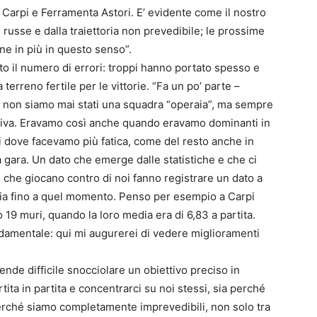
Carpi e Ferramenta Astori. E’ evidente come il nostro
russe e dalla traiettoria non prevedibile; le prossime
ne in più in questo senso”.
ato il numero di errori: troppi hanno portato spesso e
 terreno fertile per le vittorie. “Fa un po’ parte –
o, non siamo mai stati una squadra “operaia”, ma sempre
iva. Eravamo così anche quando eravamo dominanti in
i dove facevamo più fatica, come del resto anche in
 gara. Un dato che emerge dalle statistiche e che ci
e che giocano contro di noi fanno registrare un dato a
ia fino a quel momento. Penso per esempio a Carpi
o 19 muri, quando la loro media era di 6,83 a partita.
damentale: qui mi augurerei di vedere miglioramenti
ende difficile snocciolare un obiettivo preciso in
ita in partita e concentrarci su noi stessi, sia perché
 perché siamo completamente imprevedibili, non solo tra