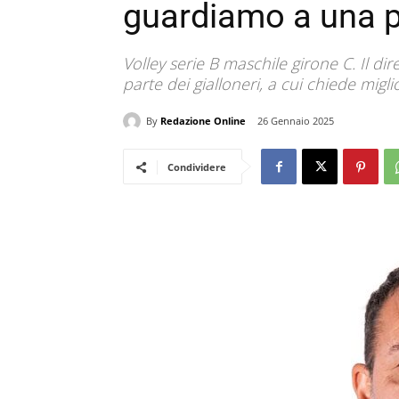
guardiamo a una pa
Volley serie B maschile girone C. Il dir
parte dei gialloneri, a cui chiede mig
By
Redazione Online
26 Gennaio 2025
Condividere