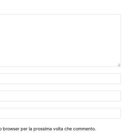
Nome:*
Email:*
Sito
Web:
sto browser per la prossima volta che commento.