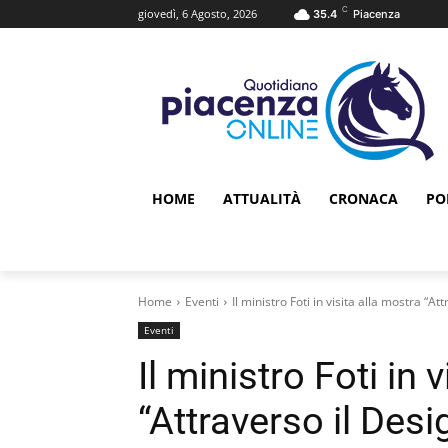
C
giovedì, 6 Agosto, 2026
35.4
Piacenza
HOME
ATTUALITÀ
CRONACA
PO
Home
Eventi
Il ministro Foti in visita alla mostra “At
Eventi
Il ministro Foti in 
“Attraverso il Desi