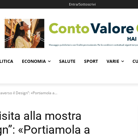
Entra/Sottoscrivi
LITICA
ECONOMIA
SALUTE
SPORT
VARIE
CU
traverso il Design”: «Portiamola a...
visita alla mostra
gn”: «Portiamola a