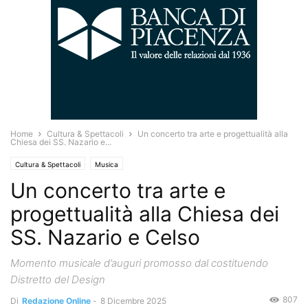
Home
Cultura & Spettacoli
Un concerto tra arte e progettualità alla
Chiesa dei SS. Nazario e...
Cultura & Spettacoli
Musica
Un concerto tra arte e
progettualità alla Chiesa dei
SS. Nazario e Celso
Momento musicale d’auguri promosso dal costituendo
Distretto del Design
807
Di
Redazione Online
-
8 Dicembre 2025