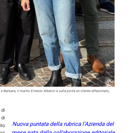
a e Barbara, il marito Ernesto Alberici e sulla porta un cliente affezionato,
di
 di
Nuova puntata della rubrica l’Azienda del
ito
mese nata dalla collaborazione editoriale