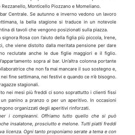
re Rezzanello, Monticello Piozzano e Momeliano.
ul bar Centrale. Se autunno e inverno vedono un lavoro
settimana, la bella stagione si traduce in un notevole
ina di tavoli che vengono posizionati sulla piazza.
signora Rosa con l’aiuto della figlia più piccola, Irene,
i, che viene distolto dalla meritata pensione per dare
 reclutate anche le due figlie maggiori e il figlio.
ll’appartamento sopra al bar. Un’altra colonna portante
ollaboratrice che non fa mai mancare il suo sostegno e,
nei fine settimana, nei festivi e quando ce n’è bisogno.
 ragazze stagionali.
ito nei mesi più freddi ci sono soprattutto i clienti fissi
 un panino a pranzo o per un aperitivo. In occasioni
ngono organizzati degli aperitivi rinforzati.
per i compleanni. Offriamo tutto quello che si può
nche insalatone, prosciutto e melone. Tutti piatti freddi
iva licenza. Ogni tanto proponiamo serate a tema e con