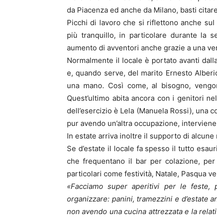
da Piacenza ed anche da Milano, basti cita
Picchi di lavoro che si riflettono anche s
più tranquillo, in particolare durante la 
aumento di avventori anche grazie a una vent
Normalmente il locale è portato avanti dalla 
e, quando serve, del marito Ernesto Alberic
una mano. Così come, al bisogno, vengono
Quest’ultimo abita ancora con i genitori ne
dell’esercizio è Lela (Manuela Rossi), una c
pur avendo un’altra occupazione, interviene 
In estate arriva inoltre il supporto di alcune
Se d’estate il locale fa spesso il tutto esaur
che frequentano il bar per colazione, per
particolari come festività, Natale, Pasqua ve
«Facciamo super aperitivi per le feste, 
organizzare: panini, tramezzini e d’estate a
non avendo una cucina attrezzata e la relat