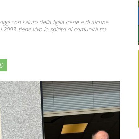
ggi con l'aiuto della figlia Irene e di alcune
al 2003, tiene vivo lo spirito di comunità tra