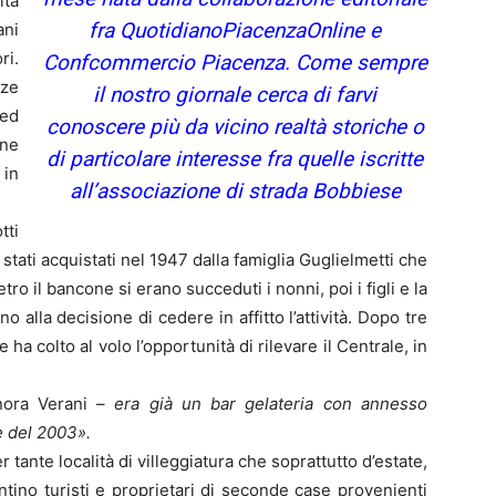
ità
fra QuotidianoPiacenzaOnline e
ani
ri.
Confcommercio Piacenza. Come sempre
nze
il nostro giornale cerca di farvi
 ed
conoscere più da vicino realtà storiche o
one
di particolare interesse fra quelle iscritte
 in
all’associazione di strada Bobbiese
tti
 stati acquistati nel 1947 dalla famiglia Guglielmetti che
tro il bancone si erano succeduti i nonni, poi i figli e la
no alla decisione di cedere in affitto l’attività. Dopo tre
 ha colto al volo l’opportunità di rilevare il Centrale, in
nora Verani –
era già un bar gelateria con annesso
e del 2003».
 tante località di villeggiatura che soprattutto d’estate,
tino turisti e proprietari di seconde case provenienti