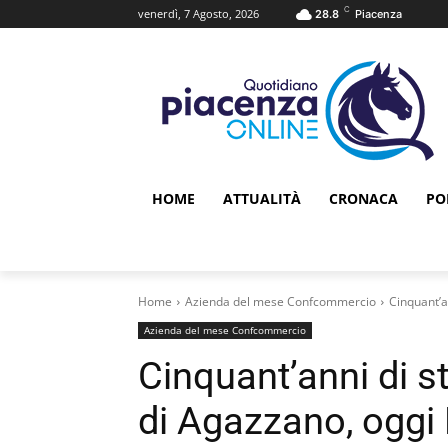
C
venerdì, 7 Agosto, 2026
28.8
Piacenza
HOME
ATTUALITÀ
CRONACA
PO
Home
Azienda del mese Confcommercio
Cinquant’an
Azienda del mese Confcommercio
Cinquant’anni di st
di Agazzano, oggi