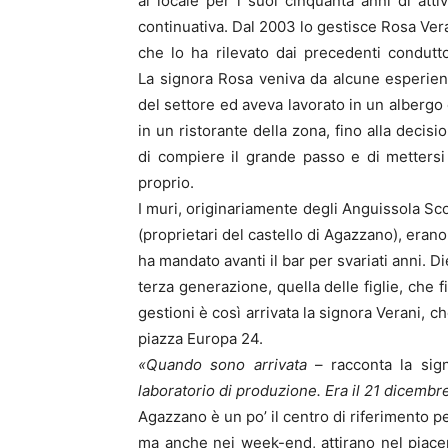
al locale per i suoi cinquanta anni di attiv
continuativa. Dal 2003 lo gestisce Rosa Ver
che lo ha rilevato dai precedenti condutto
La signora Rosa veniva da alcune esperie
del settore ed aveva lavorato in un albergo
in un ristorante della zona, fino alla decisi
di compiere il grande passo e di mettersi
proprio.
I muri, originariamente degli Anguissola Sco
(proprietari del castello di Agazzano), erano
ha mandato avanti il bar per svariati anni. Die
terza generazione, quella delle figlie, che fi
gestioni è così arrivata la signora Verani, che
piazza Europa 24.
«Quando sono arrivata
– racconta la sig
laboratorio di produzione. Era il 21 dicembr
Agazzano è un po’ il centro di riferimento per
ma anche nei week-end, attirano nel piacen