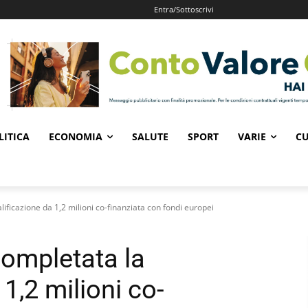
Entra/Sottoscrivi
LITICA
ECONOMIA
SALUTE
SPORT
VARIE
CU
lificazione da 1,2 milioni co-finanziata con fondi europei
completata la
 1,2 milioni co-