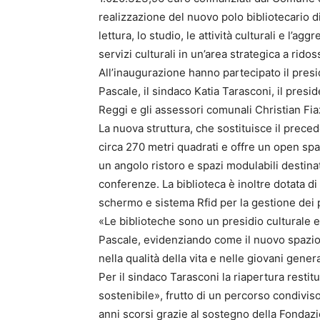
realizzazione del nuovo polo bibliotecario d
lettura, lo studio, le attività culturali e l’agg
servizi culturali in un’area strategica a rido
All’inaugurazione hanno partecipato il pre
Pascale, il sindaco Katia Tarasconi, il pre
Reggi e gli assessori comunali Christian Fi
La nuova struttura, che sostituisce il preced
circa 270 metri quadrati e offre un open spa
un angolo ristoro e spazi modulabili destinati
conferenze. La biblioteca è inoltre dotata 
schermo e sistema Rfid per la gestione dei p
«Le biblioteche sono un presidio culturale e
Pascale, evidenziando come il nuovo spazio
nella qualità della vita e nelle giovani gener
Per il sindaco Tarasconi la riapertura restit
sostenibile», frutto di un percorso condivi
anni scorsi grazie al sostegno della Fondaz