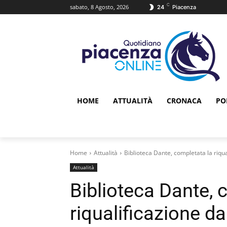
C
sabato, 8 Agosto, 2026
24
Piacenza
HOME
ATTUALITÀ
CRONACA
PO
Home
Attualità
Biblioteca Dante, completata la riqua
Attualità
Biblioteca Dante, 
riqualificazione da