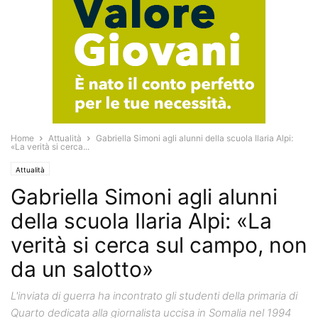
Home
Attualità
Gabriella Simoni agli alunni della scuola Ilaria Alpi:
«La verità si cerca...
Attualità
Gabriella Simoni agli alunni
della scuola Ilaria Alpi: «La
verità si cerca sul campo, non
da un salotto»
L'inviata di guerra ha incontrato gli studenti della primaria di
Quarto dedicata alla giornalista uccisa in Somalia nel 1994