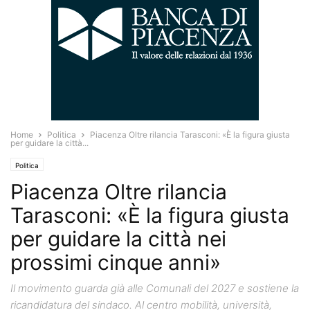
Home
Politica
Piacenza Oltre rilancia Tarasconi: «È la figura giusta
per guidare la città...
Politica
Piacenza Oltre rilancia
Tarasconi: «È la figura giusta
per guidare la città nei
prossimi cinque anni»
Il movimento guarda già alle Comunali del 2027 e sostiene la
ricandidatura del sindaco. Al centro mobilità, università,