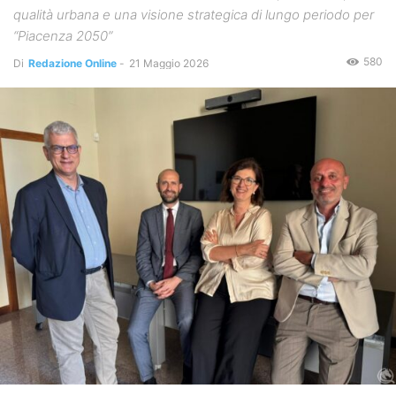
qualità urbana e una visione strategica di lungo periodo per
“Piacenza 2050”
580
Di
Redazione Online
-
21 Maggio 2026