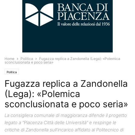
Home
Politica
Fugazza replica a Zandonella (Lega): «Polemica
sconclusionata e poco seria»
Politica
Fugazza replica a Zandonella
(Lega): «Polemica
sconclusionata e poco seria»
La consigliera comunale di maggioranza difende il progetto
legato a “Piacenza Città delle Università” e respinge le
critiche di Zandonella sull’incarico affidato al Politecnico di