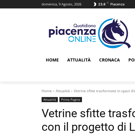
C
domenica, 9 Agosto, 2026
23.8
Piacenza
HOME
ATTUALITÀ
CRONACA
PO
Home
Attualità
Vetrine sfitte trasformate in spazi d’a
Attualità
Prima Pagina
Vetrine sfitte tras
con il progetto di 