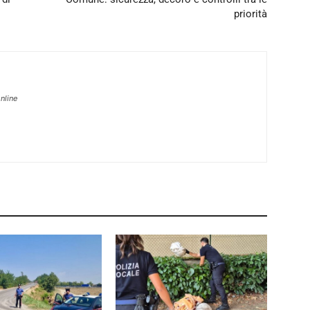
priorità
nline