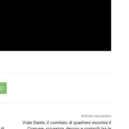
Articolo successivo
Viale Dante, il comitato di quartiere incontra il
 di
Comune: sicurezza, decoro e controlli tra le