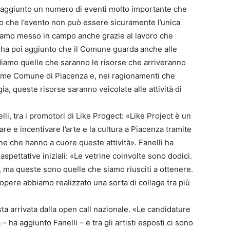
raggiunto un numero di eventi molto importante che
o che l’evento non può essere sicuramente l’unica
biamo messo in campo anche grazie al lavoro che
 ha poi aggiunto che il Comune guarda anche alle
diamo quelle che saranno le risorse che arriveranno
come Comune di Piacenza e, nei ragionamenti che
ia, queste risorse saranno veicolate alle attività di
i, tra i promotori di Like Progect: «Like Project è un
zare e incentivare l’arte e la cultura a Piacenza tramite
sone che hanno a cuore queste attività». Fanelli ha
spettative iniziali: «Le vetrine coinvolte sono dodici.
, ma queste sono quelle che siamo riusciti a ottenere.
e opere abbiamo realizzato una sorta di collage tra più
ta arrivata dalla open call nazionale. «Le candidature
 – ha aggiunto Fanelli – e tra gli artisti esposti ci sono