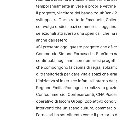
temporaneamente in vere e proprie vetrine es
Il progetto, vincitore del bando YouthBank 
sviluppa tra Corso Vittorio Emanuele, Galleri
coinvolge dodici spazi commerciali oggi inuti
selezionati attraverso una open call che ha r
anche dall’estero.
«Si presenta oggi questo progetto che dà col
Commercio Simone Fornasari –. È un’idea nata
continuata negli anni con numerosi progetti.
che compongono la cabina di regia, abbiamo
di transitorietà per dare vita a spazi che eran
L’iniziativa si inserisce infatti all’interno de
Regione Emilia-Romagna e realizzato grazie
Confcommercio, Confesercenti, CNA Piacenza
operativo di Iscom Group. L’obiettivo condivis
interventi che uniscano cultura, commercio 
Fornasari ha sottolineato come il percorso d