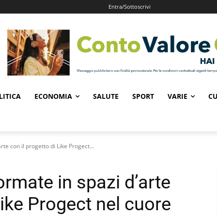
Entra/Sottoscrivi
LITICA
ECONOMIA
SALUTE
SPORT
VARIE
CU
rte con il progetto di Like Progect...
formate in spazi d’arte
Like Progect nel cuore