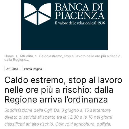
Home
Attualità
Caldo estremo, stop al lavoro nelle ore più a rischio:
dalla Regione...
Attualità
Prima Pagina
Caldo estremo, stop al lavoro
nelle ore più a rischio: dalla
Regione arriva l’ordinanza
Soddisfazione della Cgil. Dal 3 giugno al 15 settembre
divieto di attività all'aperto tra le 12.30 e le 16 nei giorni
classificati ad alto rischio. Coinvolti agricoltura, edilizia,