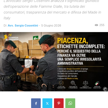
L'avvocato Sergio Cosentini analizza il significato giuridico
dell'operazione delle Fiamme Gialle, tra tutela dei
consumatori, trasparenza del mercato e difesa del Made in
Italy
255
Di
Avv. Sergio Cosentini
-
5 Giugno 2026