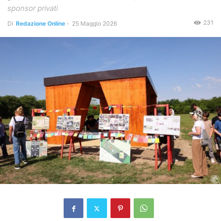
sponsor privati
231
Di
Redazione Online
-
25 Maggio 2026