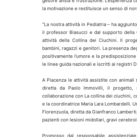
gestire ansia e frustrazione. L’esperienza c
la motivazione e restituisce un senso di norm
“La nostra attività in Pediatria – ha aggiun
il professor Biasucci e dal supporto del
attività della Collina dei Ciuchini. Il pr
bambini, ragazzi e genitori. La presenza deg
positivamente l’umore e la predisposizione 
le linee guida nazionali e iscritti ai registri
A Piacenza le attività assistite con animali
diretta da Paolo Immovilli, il progetto,
collaborazione con La collina dei ciuchini, 
e la coordinatrice Maria Lara Lombardelli. Un
Fiorenzuola, diretta da Gianfranco Lamberti, 
pazienti con lesioni midollari, gravi cerebrol
Promosso dal responsabile assistenziale