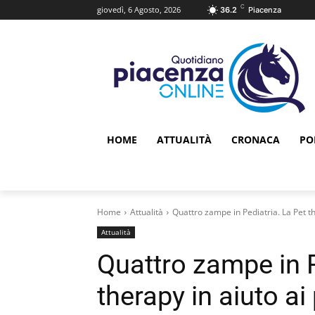
C
giovedì, 6 Agosto, 2026
36.2
Piacenza
HOME
ATTUALITÀ
CRONACA
PO
Home
Attualità
Quattro zampe in Pediatria. La Pet the
Attualità
Quattro zampe in P
therapy in aiuto ai 