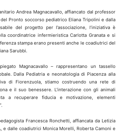
sanitario Andrea Magnacavallo, affiancato dal professor
a del Pronto soccorso pediatrico Eliana Tripolini e dalla
bile del progetto per l’associazione, l’iniziativa è
la coordinatrice infermieristica Carlotta Granata e si
conferenza stampa erano presenti anche le coadiutrici del
iana Sarubbi.
 spiegato Magnacavallo – rappresentano un tassello
obale. Dalla Pediatria e neonatologia di Piacenza alla
ativa di Fiorenzuola, stiamo costruendo una rete di
na e il suo benessere. L’interazione con gli animali
iuta a recuperare fiducia e motivazione, elementi
”.
pedagogista Francesca Ronchetti, affiancata da Letizia
, e dalle coadiutrici Monica Morelli, Roberta Camoni e