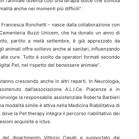
on l’animale diventa così una terapia dolce che stimola
alità anche nei momenti più difficili”.
to Francesca Ronchetti – nasce dalla collaborazione con
la Cementeria Buzzi Unicem, che ha donato un anno di
ogetto, partito a metà settembre, è già apprezzato da
li animali offre sollievo anche ai sanitari, influenzando
alle cure. Tutto è svolto da operatori formati secondo
 Digital Pet, nel rispetto del benessere animale”.
 stanno crescendo anche in altri reparti. In Neurologia,
 sostenuto dall’associazione A.L.I.Ce. Piacenza e in
coinvolge la responsabile assistenziale Roberta Barbieri
a modalità simile è attiva nella Medicina Riabilitativa di
dove la Pet therapy integra il percorso riabilitativo dei
esioni acquisite e ictus.
 del dipartimento Vittorio Casati e supportato dai