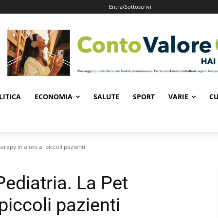
Entra/Sottoscrivi
LITICA
ECONOMIA
SALUTE
SPORT
VARIE
CU
rapy in aiuto ai piccoli pazienti
ediatria. La Pet
piccoli pazienti