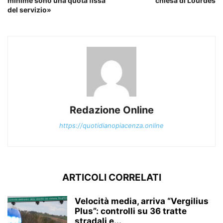
minime sono una quota fissa
chiesa di Lourdes
del servizio»
Redazione Online
https://quotidianopiacenza.online
ARTICOLI CORRELATI
Velocità media, arriva “Vergilius
Plus”: controlli su 36 tratte
stradali e...