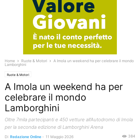
Home
Ruote & Motori
A Imola un weekend ha per celebrare il mondo
Lamborghini
Ruote & Motori
A Imola un weekend ha per
celebrare il mondo
Lamborghini
Oltre 7mila partecipanti e 450 vetture all’Autodromo di Imola
per la seconda edizione di Lamborghini Arena
384
Di
Redazione Online
-
11 Maggio 2026