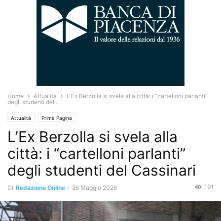
Home
Attualità
L’Ex Berzolla si svela alla città: i “cartelloni parlanti”
degli studenti del...
Attualità
Prima Pagina
L’Ex Berzolla si svela alla
città: i “cartelloni parlanti”
degli studenti del Cassinari
191
Di
Redazione Online
-
26 Maggio 2026