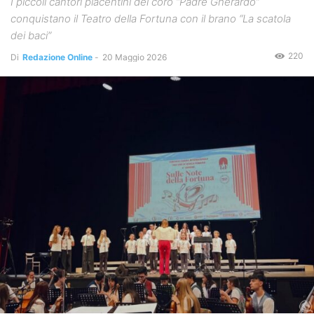
I piccoli cantori piacentini del coro “Padre Gherardo”
conquistano il Teatro della Fortuna con il brano “La scatola
dei baci”
220
Di
Redazione Online
-
20 Maggio 2026