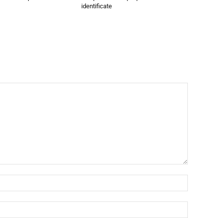
identificate
Nome:*
Email:*