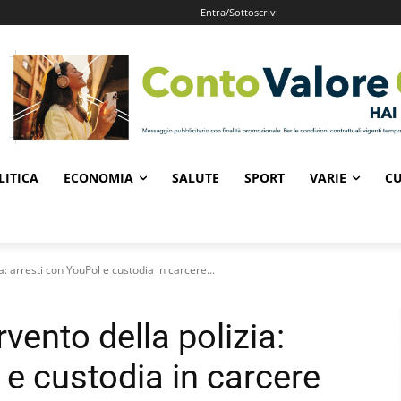
Entra/Sottoscrivi
LITICA
ECONOMIA
SALUTE
SPORT
VARIE
CU
: arresti con YouPol e custodia in carcere...
vento della polizia:
 e custodia in carcere