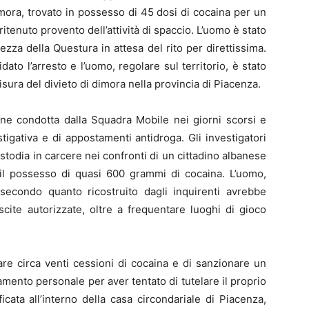
imora, trovato in possesso di 45 dosi di cocaina per un
itenuto provento dell’attività di spaccio. L’uomo è stato
ezza della Questura in attesa del rito per direttissima.
dato l’arresto e l’uomo, regolare sul territorio, è stato
misura del divieto di dimora nella provincia di Piacenza.
one condotta dalla Squadra Mobile nei giorni scorsi e
estigativa e di appostamenti antidroga. Gli investigatori
todia in carcere nei confronti di un cittadino albanese
 il possesso di quasi 600 grammi di cocaina. L’uomo,
 secondo quanto ricostruito dagli inquirenti avrebbe
uscite autorizzate, oltre a frequentare luoghi di gioco
re circa venti cessioni di cocaina e di sanzionare un
ento personale per aver tentato di tutelare il proprio
icata all’interno della casa circondariale di Piacenza,