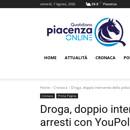
C
venerdì, 7 Agosto, 2026
26.8
Piacenza
HOME
ATTUALITÀ
CRONACA
PO
Home
Cronaca
Droga, doppio intervento della polizia
Cronaca
Prima Pagina
Droga, doppio inter
arresti con YouPol