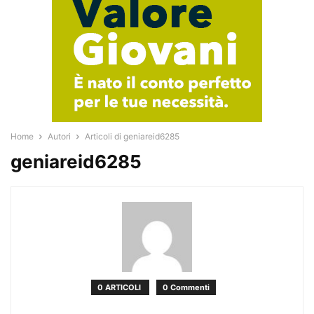
Home
Autori
Articoli di geniareid6285
geniareid6285
0 ARTICOLI
0 Commenti