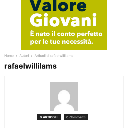
Home
Autori
Articoli di rafaelwillilams
rafaelwillilams
0 ARTICOLI
0 Commenti