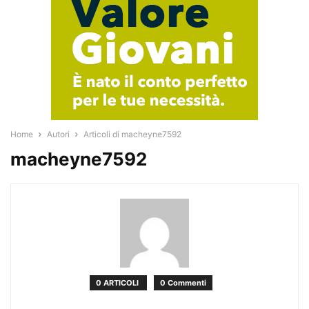
Home
Autori
Articoli di macheyne7592
macheyne7592
0 ARTICOLI
0 Commenti