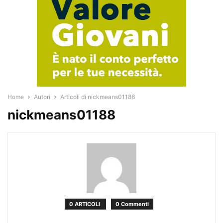
Home
Autori
Articoli di nickmeans01188
nickmeans01188
0 ARTICOLI
0 Commenti