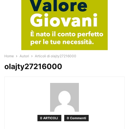
Home
Autori
Articoli di olajty27216000
olajty27216000
0 ARTICOLI
0 Commenti