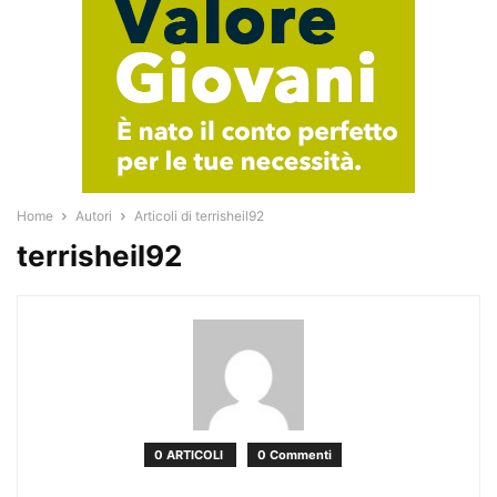
Home
Autori
Articoli di terrisheil92
terrisheil92
0 ARTICOLI
0 Commenti