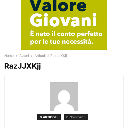
Home
Autori
Articoli di RazJJXKjj
RazJJXKjj
0 ARTICOLI
0 Commenti