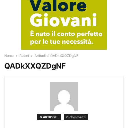
Home
Autori
Articoli di QADkXXQZDgNF
QADkXXQZDgNF
0 ARTICOLI
0 Commenti