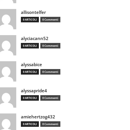
allisontelfer
0 ARTICOLI
0 Commenti
alyciacann52
0 ARTICOLI
0 Commenti
alyssabice
0 ARTICOLI
0 Commenti
alyssapride4
0 ARTICOLI
0 Commenti
amiehertzog432
0 ARTICOLI
0 Commenti