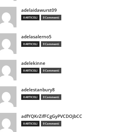
adelaidawurst09
0 ARTICOLI
0 Commenti
adelasalerno5
0 ARTICOLI
0 Commenti
adelekinne
0 ARTICOLI
0 Commenti
adelestanbury8
0 ARTICOLI
0 Commenti
adfYQKrZifFCgGyPVCDOjbCC
0 ARTICOLI
0 Commenti