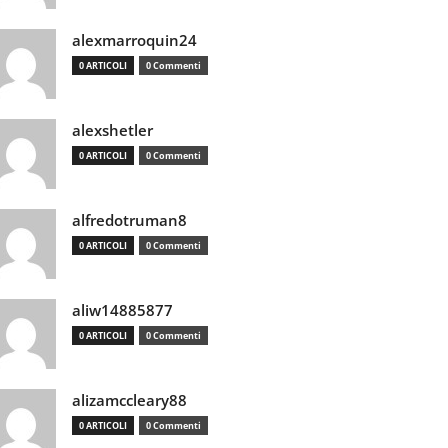
alexmarroquin24
0 ARTICOLI
0 Commenti
alexshetler
0 ARTICOLI
0 Commenti
alfredotruman8
0 ARTICOLI
0 Commenti
aliw14885877
0 ARTICOLI
0 Commenti
alizamccleary88
0 ARTICOLI
0 Commenti