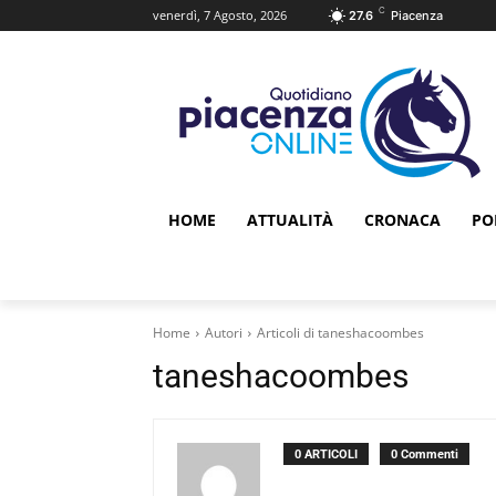
C
venerdì, 7 Agosto, 2026
27.6
Piacenza
HOME
ATTUALITÀ
CRONACA
PO
Home
Autori
Articoli di taneshacoombes
taneshacoombes
0 ARTICOLI
0 Commenti