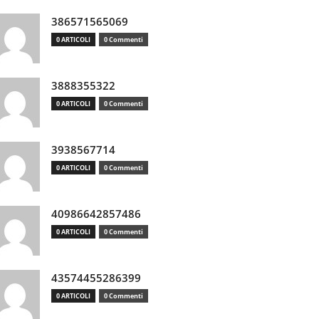
386571565069
0 ARTICOLI
0 Commenti
3888355322
0 ARTICOLI
0 Commenti
3938567714
0 ARTICOLI
0 Commenti
40986642857486
0 ARTICOLI
0 Commenti
43574455286399
0 ARTICOLI
0 Commenti